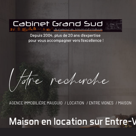
V
o
r
e
r
e
c
e
c
e
AGENCE IMMOBILIÈRE MAUGUIO
LOCATION
ENTRE VIGNES
MAISON
Maison en location sur Entre-