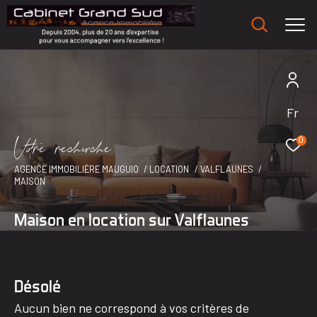
Fr
V
o
r
e
r
e
c
e
c
e
0
AGENCE IMMOBILIÈRE MAUGUIO
LOCATION
VALFLAUNES
MAISON
Maison en location sur Valflaunes
Désolé
Aucun bien ne correspond à vos critères de