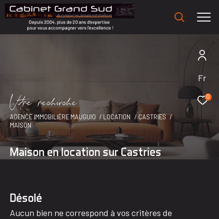
Fr
V
o
r
e
r
e
c
e
c
e
0
AGENCE IMMOBILIÈRE MAUGUIO
LOCATION
CASTRIES
MAISON
Maison en location sur Castries
Désolé
Aucun bien ne correspond à vos critères de