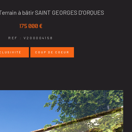
- Terrain à bâtir SAINT GEORGES D'ORQUES
175 000 €
REF : V200004158
CLUSIVITÉ
COUP DE COEUR