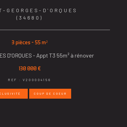
T-GEORGES-D'ORQUES
(34680)
3 pièces - 55 m²
S D'ORQUES - Appt T3 55m² à rénover
130 000 €
REF : V200004156
CLUSIVITÉ
COUP DE COEUR