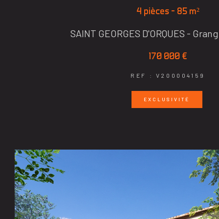
4 pièces - 85 m²
SAINT GEORGES D'ORQUES - Grange
170 000 €
REF : V200004159
EXCLUSIVITÉ