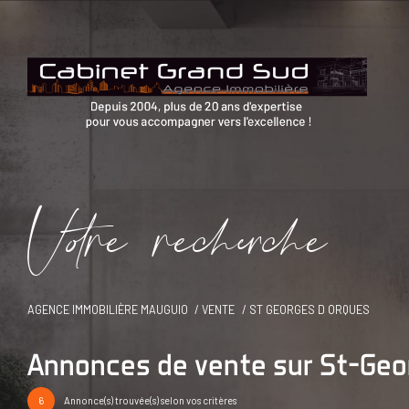
V
o
r
e
r
e
c
e
c
e
AGENCE IMMOBILIÈRE MAUGUIO
VENTE
ST GEORGES D ORQUES
Annonces de vente sur St-Ge
6
Annonce(s) trouvée(s) selon vos critères