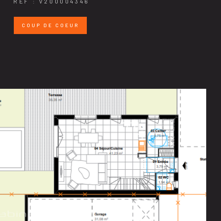
REF : V200004346
COUP DE COEUR