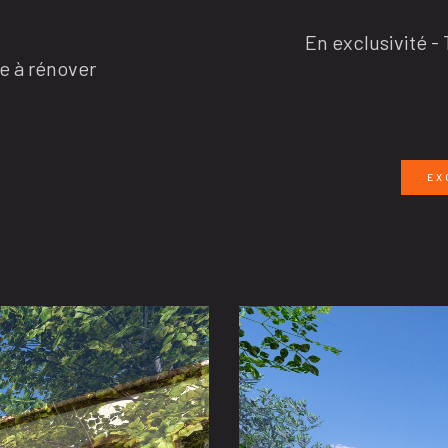
En exclusivité 
 à rénover
EX