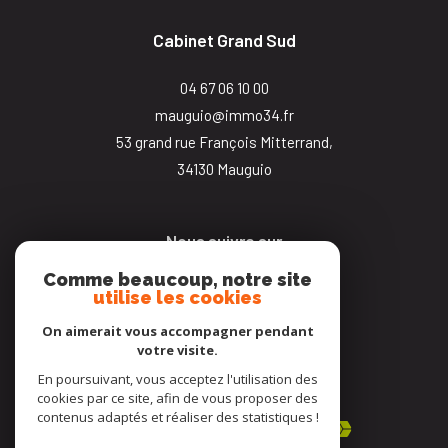
Cabinet Grand Sud
04 67 06 10 00
mauguio@immo34.fr
53 grand rue François Mitterrand,
34130
mauguio
Nous suivre sur
Comme beaucoup, notre site
utilise les cookies
On aimerait vous accompagner pendant
votre visite.
En poursuivant, vous acceptez l'utilisation des
Adhérents
cookies par ce site, afin de vous proposer des
contenus adaptés et réaliser des statistiques !