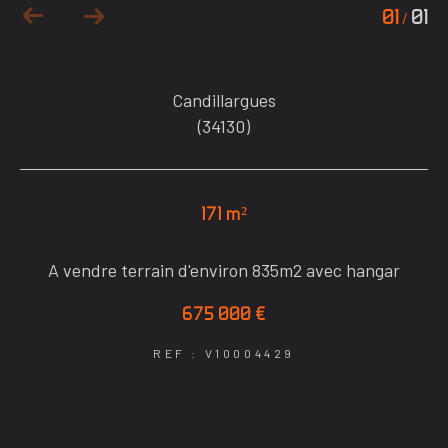
01
01
/
Candillargues
(34130)
171 m²
A vendre terrain d'environ 835m2 avec hangar
675 000 €
REF : V10004429