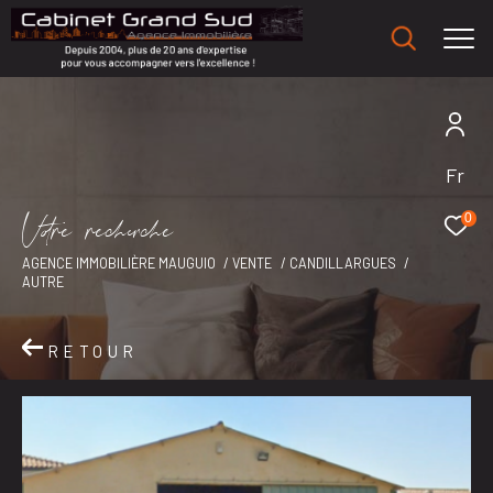
Fr
V
o
r
e
r
e
c
e
c
e
0
AGENCE IMMOBILIÈRE MAUGUIO
VENTE
CANDILLARGUES
AUTRE
RETOUR