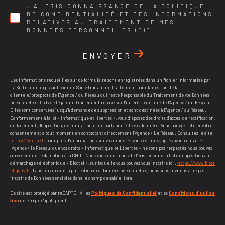
J'AI PRIS CONNAISSANCE DE LA POLITIQUE
DE CONFIDENTIALITÉ ET DES INFORMATIONS
RELATIVES AU TRAITEMENT DE MES
DONNÉES PERSONNELLES (*)*
ENVOYER
Les informations recueillies sur ce formulaire sont enregistrées dans un fichier informatisé par
La Boite Immo agissant comme Sous-traitant du traitement pour la gestion de la
clientèle/prospects de l'Agence / du Réseau qui reste Responsable du Traitement de vos Données
personnelles. La base légale du traitement repose sur l'intérêt légitime de l'Agence / du Réseau.
Elles sont conservées jusqu'à demande de suppression et sont destinées à l'Agence / au Réseau.
Conformément à la loi « informatique et libertés », vous disposez des droits d’accès, de rectification,
d’effacement, d’opposition, de limitation et de portabilité de vos données. Vous pouvez retirer votre
consentement à tout moment en contactant directement l’Agence / Le Réseau. Consultez le site
https://cnil.fr/fr
pour plus d’informations sur vos droits. Si vous estimez, après avoir contacté
l'Agence / le Réseau, que vos droits « Informatique et Libertés » ne sont pas respectés, vous pouvez
adresser une réclamation à la CNIL. Nous vous informons de l’existence de la liste d'opposition au
démarchage téléphonique « Bloctel », sur laquelle vous pouvez vous inscrire ici :
https://www.bloct
el.gouv.fr
. Dans le cadre de la protection des Données personnelles, nous vous invitons à ne pas
inscrire de Données sensibles dans le champ de saisie libre.
Ce site est protégé par reCAPTCHA, les
Politiques de Confidentialité
et es
Conditions d'utilisa
tion
de Google s'appliquent.