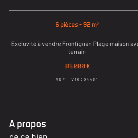
6 pièces - 92 m²
Excluvité à vendre Frontignan Plage maison av
terrain
315 000 €
REF : V10004461
a propos
de ce bien