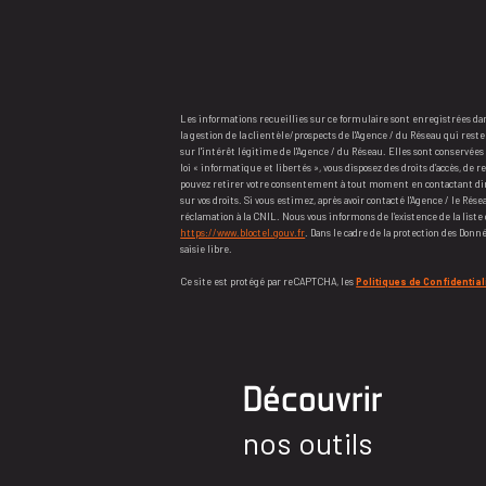
Les informations recueillies sur ce formulaire sont enregistrées d
la gestion de la clientèle/prospects de l'Agence / du Réseau qui re
sur l'intérêt légitime de l'Agence / du Réseau. Elles sont conservé
loi « informatique et libertés », vous disposez des droits d’accès, de r
pouvez retirer votre consentement à tout moment en contactant dir
sur vos droits. Si vous estimez, après avoir contacté l'Agence / le Ré
réclamation à la CNIL. Nous vous informons de l’existence de la liste
https://www.bloctel.gouv.fr
. Dans le cadre de la protection des Don
saisie libre.
Ce site est protégé par reCAPTCHA, les
Politiques de Confidential
découvrir
nos outils