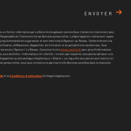
ENVOYER
ans un fichier informatisé par La Boite Immo agissant comme Sous-traitant du traitement pour
ste Responsable du Traitement de vos Données personnelles. La base légale du traitement repose
es jusqu'à demande de suppression et sont destinées à l'Agence / au Réseau. Conformément à la
ectification, d’effacement, d’opposition, de limitation et de portabilité de vos données. Vous
ectement l’Agence / Le Réseau. Consultez le site
https://cnil.fr/fr
pour plus d’informations
seau, que vos droits « Informatique et Libertés » ne sont pas respectés, vous pouvez adresser une
 d'opposition au démarchage téléphonique « Bloctel », sur laquelle vous pouvez vous inscrire ici :
nées personnelles, nous vous invitons à ne pas inscrire de Données sensibles dans le champ de
ité
et es
Conditions d'utilisation
de Google s'appliquent.