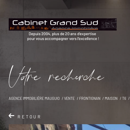
V
o
r
e
r
e
c
e
c
e
AGENCE IMMOBILIÈRE MAUGUIO
VENTE
FRONTIGNAN
MAISON
T6
RETOUR