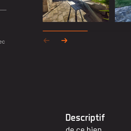
ec
descriptif
de ce bien