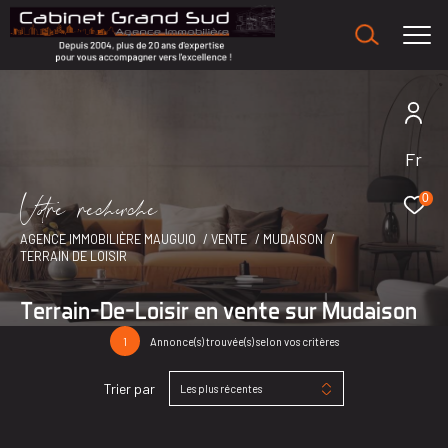
Fr
V
o
r
e
r
e
c
e
c
e
0
AGENCE IMMOBILIÈRE MAUGUIO
VENTE
MUDAISON
TERRAIN DE LOISIR
Terrain-De-Loisir en vente sur Mudaison
1
Annonce(s) trouvée(s) selon vos critères
Trier par
Les plus récentes