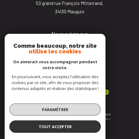
53 grand rue François Mitterrand,
34130
mauguio
Nous suivre sur
Comme beaucoup, notre site
utilise les cookies
On aimerait vous accompagner pendant
votre visite.
En poursuivant, vous acceptez l'utilisation des
Adhérents
cookies par ce site, afin de vous proposer des
contenus adaptés et réaliser des statistiques !
PARAMÉTRER
© 2026 | Tous droits réservés | Traduction powered by Google |
Nos honoraires
Plan du site
Mentions légales
Admin
Nos liens
Politique RGPD
Cookies
TOUT ACCEPTER