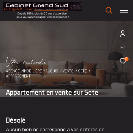
Fr
V
o
r
e
r
e
c
e
c
e
0
AGENCE IMMOBILIÈRE MAUGUIO
VENTE
SETE
APPARTEMENT
Appartement en vente sur Sete
Désolé
Aucun bien ne correspond à vos critères de